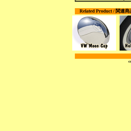
Related Product / 関連
c