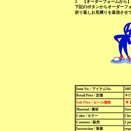
2. 【オーダーフォームから
下記のボタンからオーダーフ
折り返しお見積りを返信させ
Item No. / アイテムNo.
100
Retail Price / 定価
￥15
￥1
Sale Price / セール価格
Material / 素材
Ste
Color / カラー
Ch
Contents / 販売
1 p
Instruction / 装着
req